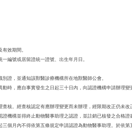
及有效期間。
統一編號或居留證統一證號、出生年月日。
識別證，並通知該獸醫診療機構所在地獸醫師公會。
異動時，應自事實發生之日起三十日內，向認證機構申請辦理變
理查核。經查核認定有應辦理變更而未辦理，經限期改正仍未改
認證機構並得終止動物醫事助理之認證，並註銷已核發之合格證
起三個月內不得依第五條規定申請認證為動物醫事助理。於依第