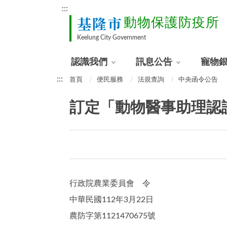
:::
基隆市
動物保護防疫所
Keelung City Government
認識我們
訊息公告
寵物
:::
首頁
便民服務
法規查詢
中央函令公告
訂定「動物醫事助理認證
行政院農業委員會 令
中華民國112年3月22日
農防字第1121470675號