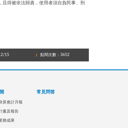
，且得被依法歸責，使用者須自負民事、刑
2/15
點閱次數：3652
開
常見問答
決算會計月報
計畫及報告
業務成果