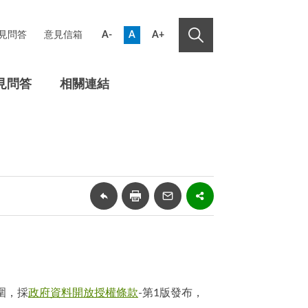
見問答
意見信箱
A-
A
A+
見問答
相關連結
圍，採
政府資料開放授權條款
-第1版發布，