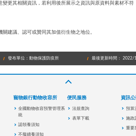
意變更其相關資訊，若利用後所展示之資訊與原資料與素材不符
機關建議、認可或贊同其加值衍生物之地位。
發布單位：動物保護防疫所
最後更新時間： 2022/1
寵物銀行動物收容所
便民服務
資訊公
全國動物收容預警管理系
法規查詢
預算
統
表單下載
施政
認領養須知
重要
不擬續養須知