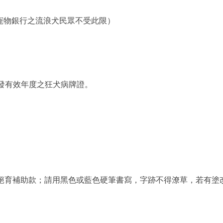
寵物銀行之流浪犬民眾不受此限）
發有效年度之狂犬病牌證。
絕育補助款；請用黑色或藍色硬筆書寫，字跡不得潦草，若有塗