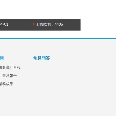
4/01
點閱次數：4436
開
常見問答
決算會計月報
計畫及報告
業務成果