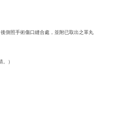
巾後側照手術傷口縫合處，並附已取出之睪丸
請。）