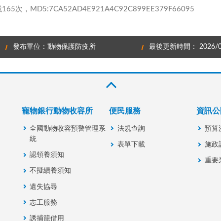
65次，MD5:7CA52AD4E921A4C92C899EE379F66095
發布單位：動物保護防疫所
最後更新時間： 2026/0
寵物銀行動物收容所
便民服務
資訊公
全國動物收容預警管理系
法規查詢
預算
統
表單下載
施政
認領養須知
重要
不擬續養須知
遺失協尋
志工服務
誘捕籠借用