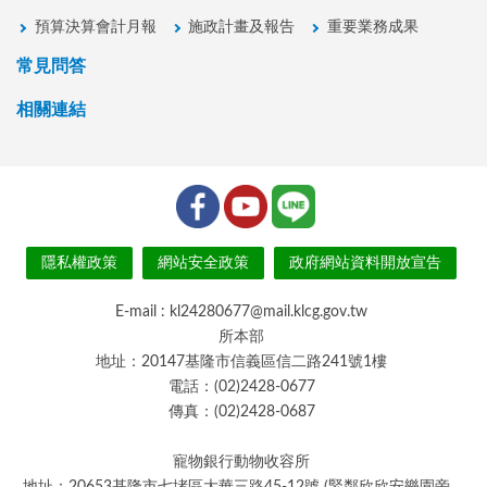
預算決算會計月報
施政計畫及報告
重要業務成果
常見問答
相關連結
隱私權政策
網站安全政策
政府網站資料開放宣告
E-mail : kl24280677@mail.klcg.gov.tw
所本部
地址：20147基隆市信義區信二路241號1樓
電話：(02)2428-0677
傳真：(02)2428-0687
寵物銀行動物收容所
地址：20653基隆市七堵區大華三路45-12號 (緊鄰欣欣安樂園旁，