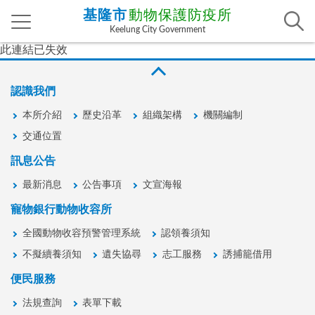
基隆市
動物保護防疫所
Keelung City Government
此連結已失效
認識我們
本所介紹
歷史沿革
組織架構
機關編制
交通位置
訊息公告
最新消息
公告事項
文宣海報
寵物銀行動物收容所
全國動物收容預警管理系統
認領養須知
不擬續養須知
遺失協尋
志工服務
誘捕籠借用
便民服務
法規查詢
表單下載